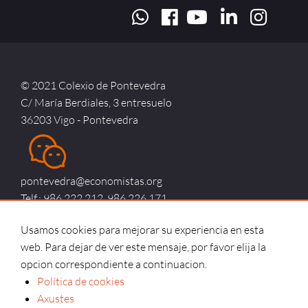
© 2021 Colexio de Pontevedra
C/ María Berdiales, 3 entresuelo
36203 Vigo - Pontevedra
pontevedra@economistas.org
Telf.: 986 222 212, 986 226 171
Usamos cookies para mejorar su experiencia en esta
web. Para dejar de ver este mensaje, por favor elija la
Aviso legal |
Política de privacidade |
Política de cookies |
opcion correspondiente a continuacion.
Accesibilidade |
Consumidores e usuarios
Política de cookies
Contactar |
Código deontolóxico |
Axustes