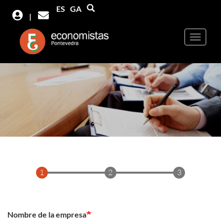
Pasar
Buscar
ES
GA
Buscar
|
al
contenido
principal
Nombre de la empresa