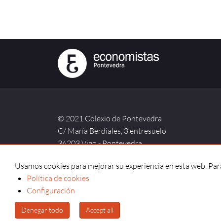
© 2021 Colexio de Pontevedra
C/ María Berdiales, 3 entresuelo
36203 Vigo - Pontevedra
Usamos cookies para mejorar su experiencia en esta web. Para 
Política de cookies
Aviso legal |
Política de privacidad |
Política de co
Configuración
Denegar todo
Accept all