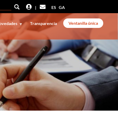
Buscar
Buscar
|
ES
GA
Ventanilla única
ovedades
Transparencia