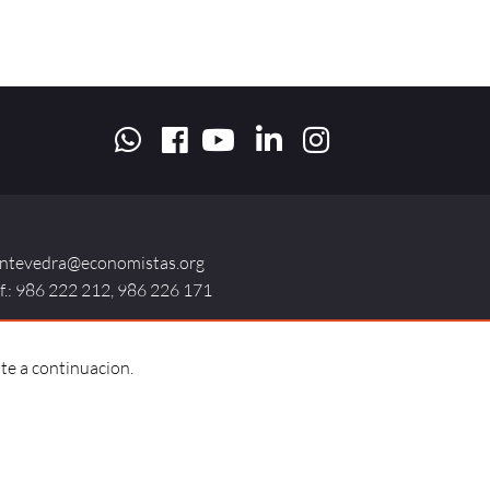
ntevedra@economistas.org
lf.: 986 222 212, 986 226 171
te a continuacion.
ntactar |
Código deontológico |