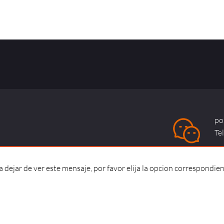
po
Te
dejar de ver este mensaje, por favor elija la opcion correspondien
okies |
Accesibilidad |
Consumidores y usuarios
Co