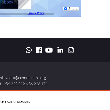
ntevedra@economistas.org
lf.: 986 222 212, 986 226 171
te a continuacion.