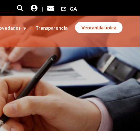
Buscar
Buscar
|
ES
GA
Ventanilla única
ovedades
Transparencia