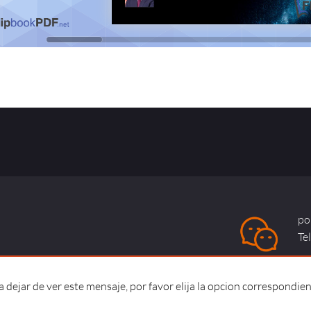
po
Te
dejar de ver este mensaje, por favor elija la opcion correspondien