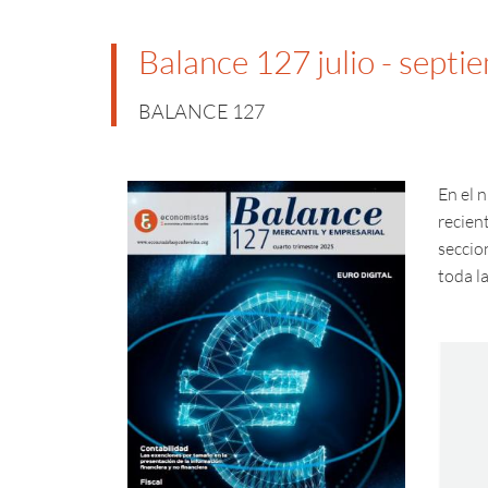
Balance 127 julio - sept
BALANCE 127
En el 
recien
seccio
toda la